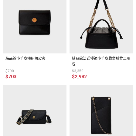
精品館小羊皮模組短皮夾
精品館法式慢調小羊皮肩背斜背二用
包
$790
$3,350
$703
$2,982