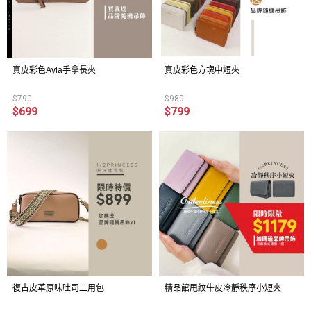
真皮彩色Ayla手拿長夾
真皮彩色方塊中短夾
$790
$980
$699
$799
復古皮革原味吐司二用包
精品館甩紋牛皮冷靜秩序小短夾