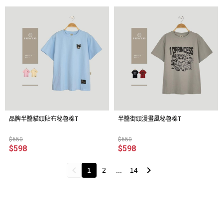
品牌半醬貓頭貼布秘魯棉T
半醬街頭漫畫風秘魯棉T
$650
$650
$598
$598
1
2
...
14
關於