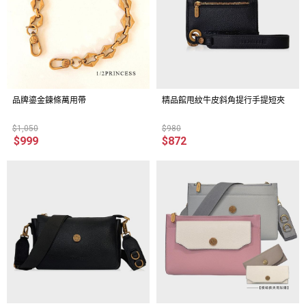
品牌鎏金鍊條萬用帶
精品館甩紋牛皮斜角提行手提短夾
$1,050
$980
$999
$872