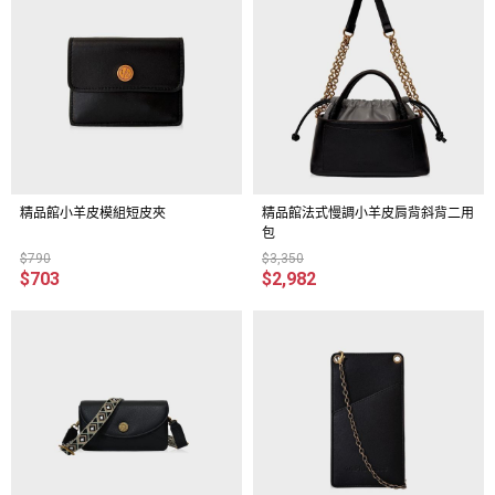
精品館小羊皮模組短皮夾
精品館法式慢調小羊皮肩背斜背二用
包
$790
$3,350
$703
$2,982