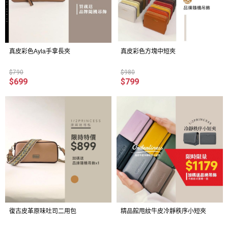
真皮彩色Ayla手拿長夾
真皮彩色方塊中短夾
$790
$980
$699
$799
復古皮革原味吐司二用包
精品館甩紋牛皮冷靜秩序小短夾