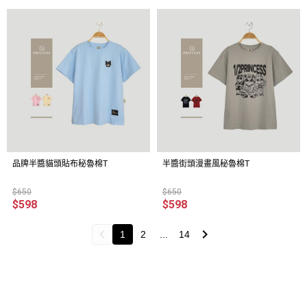
品牌半醬貓頭貼布秘魯棉T
半醬街頭漫畫風秘魯棉T
$650
$650
$598
$598
1
2
...
14
關於