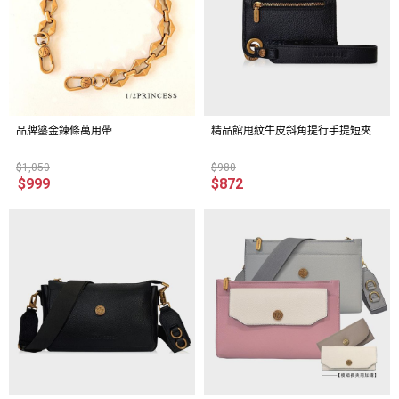
品牌鎏金鍊條萬用帶
精品館甩紋牛皮斜角提行手提短夾
$1,050
$980
$999
$872