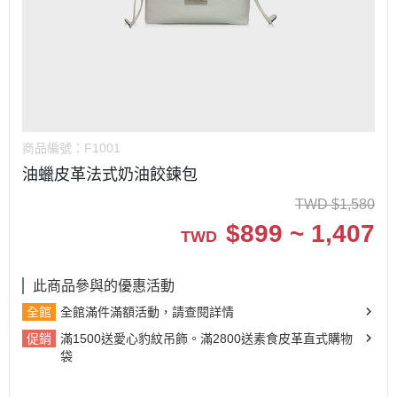
商品編號：
F1001
油蠟皮革法式奶油餃鍊包
TWD
$
1,580
$
899 ~ 1,407
TWD
此商品參與的優惠活動
全館
全館滿件滿額活動，請查閱詳情
促銷
滿1500送愛心豹紋吊飾。滿2800送素食皮革直式購物
袋