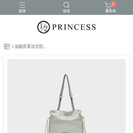
0
選單
搜尋
購物車
油蠟皮革法式奶油
餃鍊包