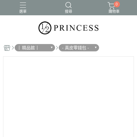
0
選單
搜尋
購物車
│ 精品館 │
- 真皮零錢包 -