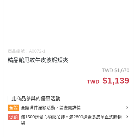
商品編號：
A0072-1
精品館甩紋牛皮波妮短夾
TWD
$
1,670
$
1,139
TWD
此商品參與的優惠活動
全館
全館滿件滿額活動，請查閱詳情
促銷
滿1500送愛心豹紋吊飾。滿2800送素食皮革直式購物
袋