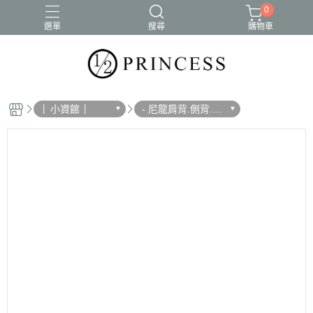
0
選單
搜尋
購物車
│ 小資館 │
- 尼龍肩背.側背.斜
背 -