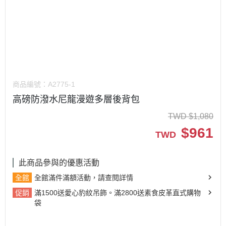
商品編號：
A2775-1
高磅防潑水尼龍漫遊多層後背包
TWD
$
1,080
$
961
TWD
此商品參與的優惠活動
全館
全館滿件滿額活動，請查閱詳情
促銷
滿1500送愛心豹紋吊飾。滿2800送素食皮革直式購物
袋