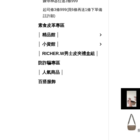
鍊帶神器任選3條999
起司條3條999(買6條再送1條下單備
註許願)
素食皮革專區
│ 精品館 │
│ 小資館 │
│ RICHER.W男士皮夾禮盒組 │
防詐騙專區
│ 人氣商品 │
百搭服飾