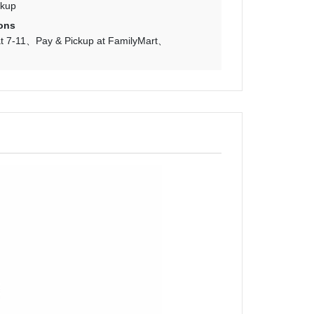
ckup
ons
t 7-11
Pay & Pickup at FamilyMart