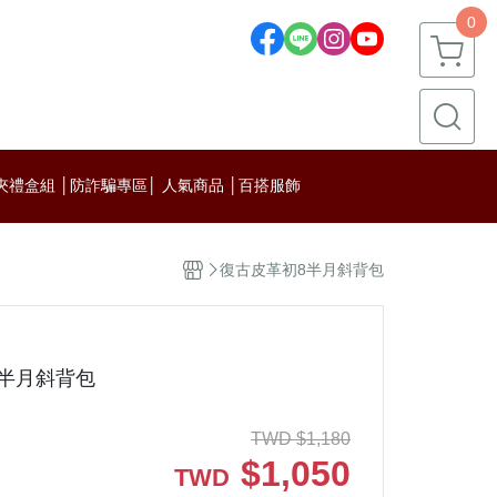
0
皮夾禮盒組 │
防詐騙專區
│ 人氣商品 │
百搭服飾
復古皮革初8半月斜背包
半月斜背包
TWD
$
1,180
$
1,050
TWD