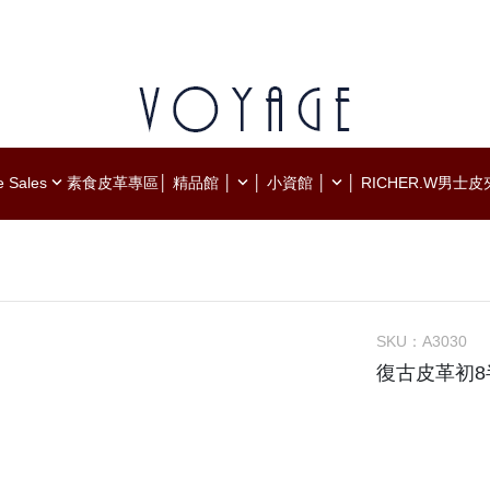
e Sales
素食皮革專區
│ 精品館 │
│ 小資館 │
│ RICHER.W男士
99
- 手提 -
- 皮革肩背.側背.斜背 -
買6條再送1條下單備
- 肩背.側背.斜背 -
- 帆布肩背.側背.斜背 -
- 防潑水尼龍 -
- 尼龍肩背.側背.斜背 -
- 真皮零錢包 -
- 中夾.短夾.長夾 -
SKU：
A3030
- 人氣商品-
- 真皮小物系列 -
復古皮革初8
- 設計款小物 -