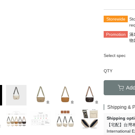
Storewide
St
re
Promotion
滿
物
Select spec
QTY
Add
Shipping & 
Shipping opt
【宅配】台灣
International 